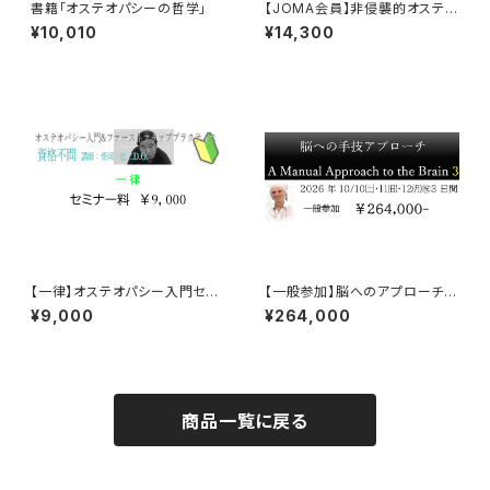
書籍「オステオパシーの哲学」
【JOMA会員】非侵襲的オステオ
パシー(アンロック・メルト)
¥10,010
¥14,300
全1回参加チケット
【一律】オステオパシー入門セミ
【一般参加】脳へのアプローチ
ナー
Brain3 チケット
¥9,000
¥264,000
商品一覧に戻る