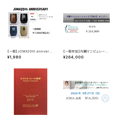
【一般】JOMA20th anniversa
【一般参加】内臓マニピュレーシ
ry タンブラー
ョン3セミナー《 VM-3》参加チ
¥1,980
¥264,000
ケット 全４日間