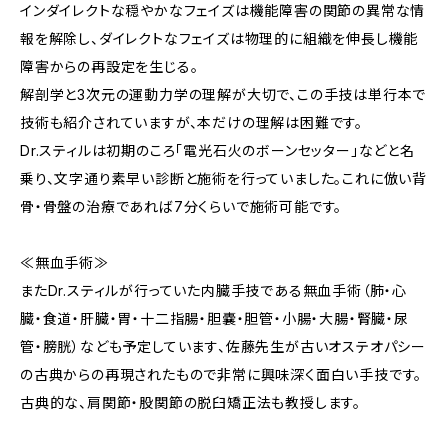
インダイレクトな穏やかなフェイズは機能障害の関節の異常な情
報を解除し、ダイレクトなフェイズは物理的に組織を伸長し機能
障害からの再設定を生じる。
解剖学と3次元の運動力学の理解が大切で、この手技は単行本で
技術も紹介されていますが、本だけの理解は困難です。
Dr.スティルは初期のころ「電光石火のボーンセッター」などと名
乗り、文字通り素早い診断と施術を行っていました。これに倣い背
骨・骨盤の治療であれば7分くらいで施術可能です。
≪無血手術≫
またDr.スティルが行っていた内臓手技である無血手術（肺・心
臓・食道・肝臓・胃・十二指腸・胆嚢・胆管・小腸・大腸・腎臓・尿
管・膀胱）なども予定しています、佐藤先生が古いオステオパシー
の古典からの再現されたもので非常に興味深く面白い手技です。
古典的な、肩関節・股関節の脱臼矯正法も教授します。