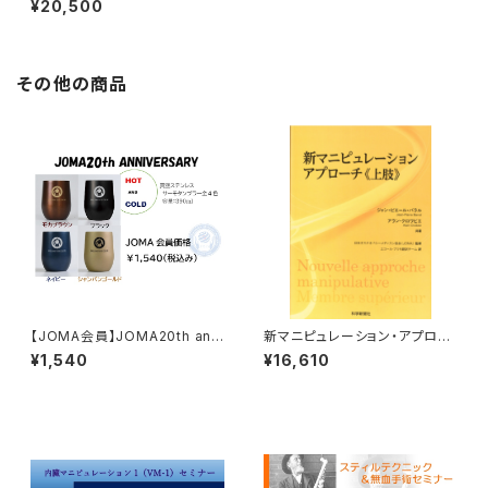
¥20,500
チケット
その他の商品
【JOMA会員】JOMA20th anni
新マニピュレーション・アプロー
versary タンブラー
チ 上肢
¥1,540
¥16,610