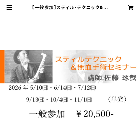
【一般参加】スティル･テクニック&無
血手術セミナー 単発参加チケット |
Osteopathic related shops
JOMA＆SAJ