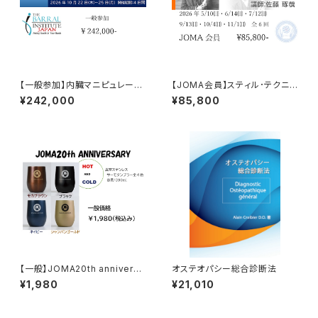
【一般参加】内臓マニピュレーシ
【JOMA会員】スティル･テクニッ
ョン1セミナー《 VM-1》参加チケ
ク&無血手術セミナー 全6回
¥242,000
¥85,800
ット
参加チケット
【一般】JOMA20th anniversa
オステオパシー総合診断法
ry タンブラー
¥1,980
¥21,010