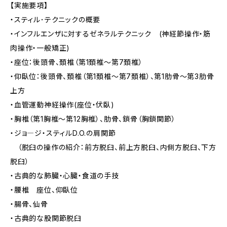
【実施要項】
・スティル･テクニックの概要
・インフルエンザに対するゼネラルテクニック (神経節操作・筋
肉操作・一般矯正)
・座位：後頭骨、頚椎（第1頚椎～第7頚椎）
・仰臥位：後頭骨、頚椎（第1頚椎～第7頚椎）、第1肋骨～第3肋骨
上方
・血管運動神経操作(座位・伏臥)
・胸椎（第1胸椎～第12胸椎）、肋骨、鎖骨（胸鎖関節）
・ジョ―ジ・スティルD.O.の肩関節
（脱臼の操作の紹介：前方脱臼、前上方脱臼、内側方脱臼、下方
脱臼）
・古典的な肺臓・心臓・食道の手技
・腰椎 座位、仰臥位
・腸骨、仙骨
・古典的な股関節脱臼