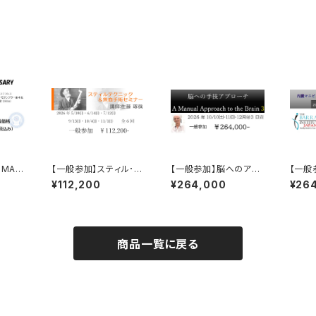
OMA2
【一般参加】スティル･テ
【一般参加】脳へのアプ
【一般
ary タ
クニック&無血手術セミ
ローチ Brain3 チケッ
ュレー
¥112,200
¥264,000
¥26
ナー 全6回参加チケッ
ト
VM-
ト
全４日
商品一覧に戻る