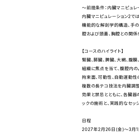
～前提条件：内臓マニピュレー
内臓マニピュレーション2では
機能的な解剖学的構造、手の
腔および頭蓋、胸腔との関係
【コースのハイライト】
腎臓、膵臓、脾臓、大網、腹
組織に焦点を当て、腹腔内の
拘束面、可動性、自動運動性
複数の長テコ技法を内臓調整
効果と禁忌とともに、各臓器
ックの施術と、実践的なセッシ
日程
2027年2月26日(金)～3