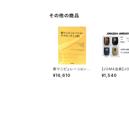
ト 全４日間
その他の商品
新マニピュレーション・
【JOMA会員】J
アプローチ 上肢
0th annivers
¥16,610
¥1,540
ンブラー