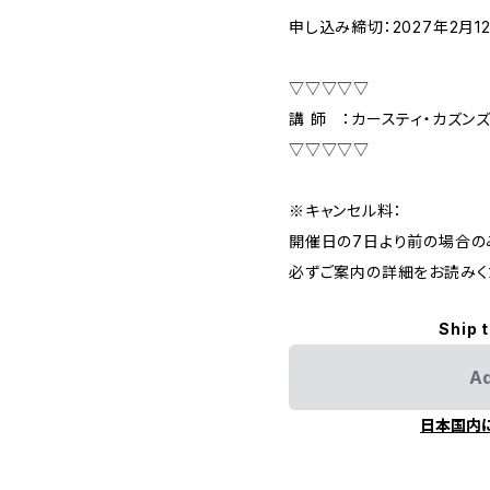
申し込み締切：2027年2月12
▽▽▽▽▽
講 師 ：カースティ・カズンズD
▽▽▽▽▽
※キャンセル料：
開催日の7日より前の場合の
必ずご案内の詳細をお読みく
Ship 
Ad
日本国内