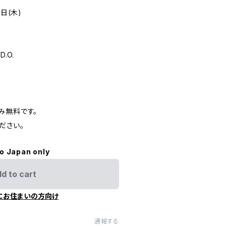
日(木)
.O.
み無料です。
ださい。
to Japan only
d to cart
にお住まいの方向け
通報する