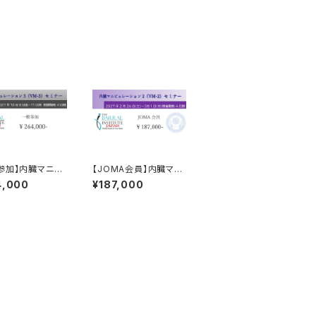
参加】内臓マニピ
【JOMA会員】内臓マニ
ション3セミナー《
ピュレーション2セミナ
4,000
¥187,000
3》参加チケット
ー《 VM-2》参加チケッ
間
ト 全４日間