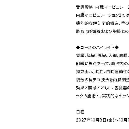
受講資格：内臓マニピュレーシ
内臓マニピュレーション2では
機能的な解剖学的構造、手の
腔および頭蓋および胸腔との
◆コースのハイライト◆
腎臓、膵臓、脾臓、大網、腹
組織に焦点を当て、腹腔内の
拘束面、可動性、自動運動性
複数の長テコ技法を内臓調整
効果と禁忌とともに、各臓器
ックの施術と、実践的なセッシ
日程
2027年10月8日(金)～1