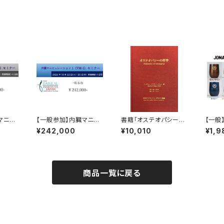
マニピ
【一般参加】内臓マニピ
書籍「オステオパシーの
【一般】
ミナー《
ュレーション1セミナー《
哲学」
nive
¥242,000
¥10,010
¥1,9
ケット
VM-1》参加チケット
商品一覧に戻る