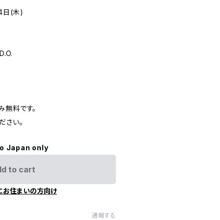
4日(木)
.O.
み無料です。
ださい。
to Japan only
d to cart
にお住まいの方向け
通報する