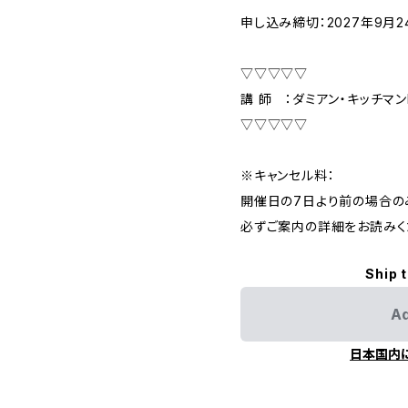
申し込み締切：2027年9月2
▽▽▽▽▽
講 師 ：ダミアン・キッチマンD
▽▽▽▽▽
※キャンセル料：
開催日の7日より前の場合の
必ずご案内の詳細をお読みく
Ship 
Ad
日本国内