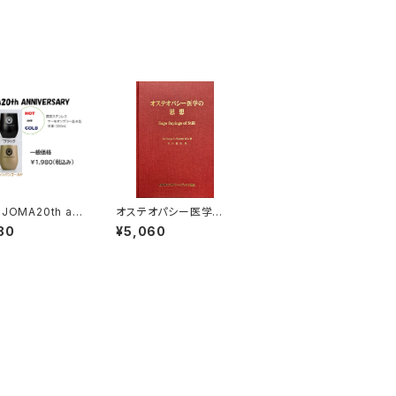
JOMA20th an
オステオパシー医学の
rsary タンブラー
思想
80
¥5,060