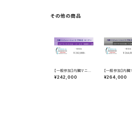
ト 全４日間
その他の商品
【一般参加】内臓マニピ
【一般参加】内臓
ュレーション2セミナー《
ュレーション3セ
¥242,000
¥264,000
VM-2》参加チケット
VM-3》参加チ
全４日間
全４日間